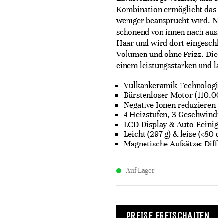
Kombination ermöglicht das 
weniger beansprucht wird. N
schonend von innen nach auss
Haar und wird dort eingeschl
Volumen und ohne Frizz. Di
einem leistungsstarken und l
Vulkankeramik-Technologie
Bürstenloser Motor (110.0
Negative Ionen reduzieren 
4 Heizstufen, 3 Geschwindi
LCD-Display & Auto-Reini
Leicht (297 g) & leise (<80 
Magnetische Aufsätze: Dif
Auf Lager
PREISE FREISCHALTEN