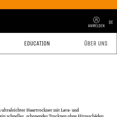
DE
ANMELDEN
EDUCATION
ÜBER UNS
 ultraleichter Haartrockner mit Lava- und
 ein schnelles, schonendes Trocknen ohne Hitzeschäden