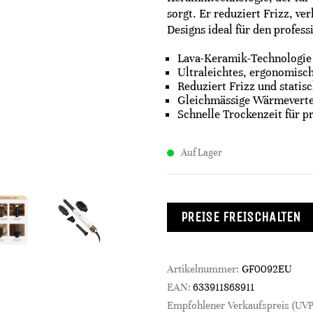
sorgt. Er reduziert Frizz, v
Designs ideal für den profes
Lava-Keramik-Technologie 
Ultraleichtes, ergonomisch
Reduziert Frizz und statis
Gleichmässige Wärmevertei
Schnelle Trockenzeit für p
Auf Lager
PREISE FREISCHALTEN
Artikelnummer:
GF0092EU
EAN:
633911868911
Empfohlener Verkaufspreis (UVP