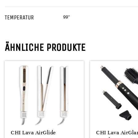
TEMPERATUR
99°
ÄHNLICHE PRODUKTE
CHI Lava AirGlide
CHI Lava AirGl