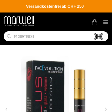
Versandkostenfrei ab CHF 250
Shop
Beauty
Körper- | Gesichtspflege