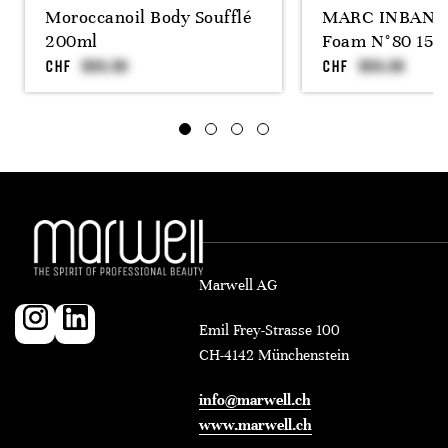
Moroccanoil Body Soufflé
MARC INBANE 
200ml
Foam N°80 150
CHF
CHF
Marwell AG
Emil Frey-Strasse 100
CH-4142 Münchenstein
info@marwell.ch
www.marwell.ch