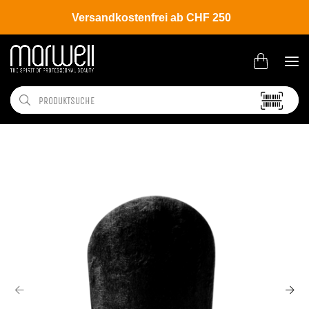
Versandkostenfrei ab CHF 250
Shop
Brands
Marc Inbane