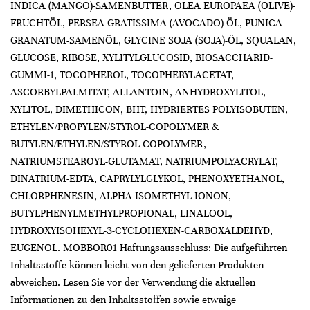
INDICA (MANGO)-SAMENBUTTER, OLEA EUROPAEA (OLIVE)-
FRUCHTÖL, PERSEA GRATISSIMA (AVOCADO)-ÖL, PUNICA
GRANATUM-SAMENÖL, GLYCINE SOJA (SOJA)-ÖL, SQUALAN,
GLUCOSE, RIBOSE, XYLITYLGLUCOSID, BIOSACCHARID-
GUMMI-1, TOCOPHEROL, TOCOPHERYLACETAT,
ASCORBYLPALMITAT, ALLANTOIN, ANHYDROXYLITOL,
XYLITOL, DIMETHICON, BHT, HYDRIERTES POLYISOBUTEN,
ETHYLEN/PROPYLEN/STYROL-COPOLYMER &
BUTYLEN/ETHYLEN/STYROL-COPOLYMER,
NATRIUMSTEAROYL-GLUTAMAT, NATRIUMPOLYACRYLAT,
DINATRIUM-EDTA, CAPRYLYLGLYKOL, PHENOXYETHANOL,
CHLORPHENESIN, ALPHA-ISOMETHYL-IONON,
BUTYLPHENYLMETHYLPROPIONAL, LINALOOL,
HYDROXYISOHEXYL-3-CYCLOHEXEN-CARBOXALDEHYD,
EUGENOL. MOBBOR01 Haftungsausschluss: Die aufgeführten
Inhaltsstoffe können leicht von den gelieferten Produkten
abweichen. Lesen Sie vor der Verwendung die aktuellen
Informationen zu den Inhaltsstoffen sowie etwaige