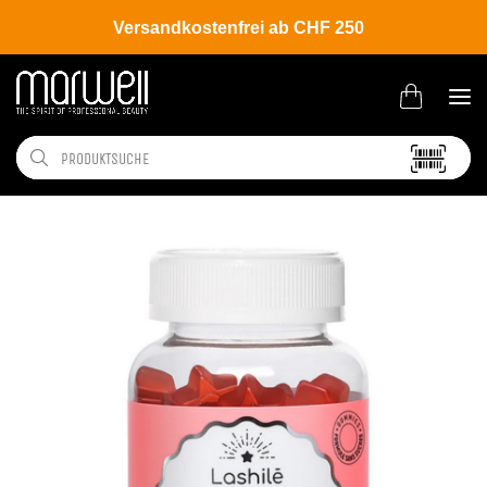
Versandkostenfrei ab CHF 250
Shop
Beauty
Körper- | Gesichtspflege