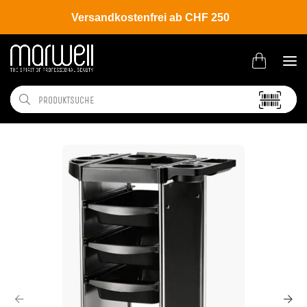
Versandkostenfrei ab CHF 250
Shop
Brands
Belma Kosmetik