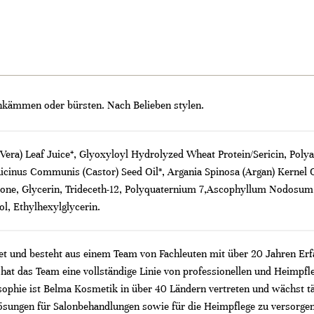
chkämmen oder bürsten. Nach Belieben stylen.
Vera) Leaf Juice*, Glyoxyloyl Hydrolyzed Wheat Protein/Sericin, Polya
cinus Communis (Castor) Seed Oil*, Argania Spinosa (Argan) Kernel
ne, Glycerin, Trideceth-12, Polyquaternium 7,Ascophyllum Nodosum (Kel
ol, Ethylhexylglycerin.
 und besteht aus einem Team von Fachleuten mit über 20 Jahren Erfa
hat das Team eine vollständige Linie von professionellen und Heimpfle
phie ist Belma Kosmetik in über 40 Ländern vertreten und wächst tägli
ungen für Salonbehandlungen sowie für die Heimpflege zu versorgen