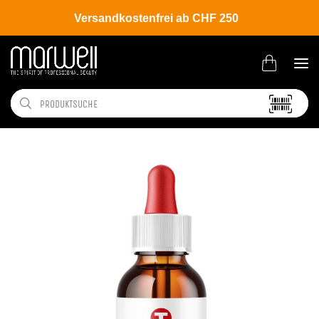
Versandkostenfrei ab CHF 250
Shop
Brands
Belma Kosmetik