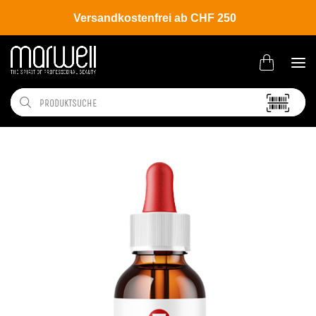
Versandkostenfrei ab CHF 250
Shop
Brands
Belma Kosmetik