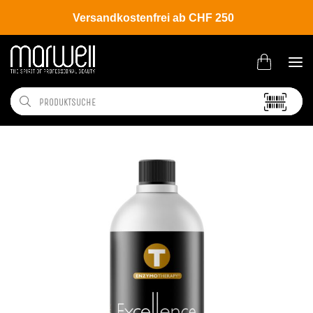
Versandkostenfrei ab CHF 250
Shop
Brands
Belma Kosmetik