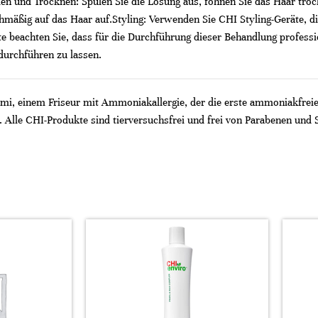
ülen und Trocknen: Spülen Sie die Lösung aus, föhnen Sie das Haar trock
hmäßig auf das Haar auf.​ Styling: Verwenden Sie CHI Styling-Geräte, d
Bitte beachten Sie, dass für die Durchführung dieser Behandlung profes
urchführen zu lassen.
, einem Friseur mit Ammoniakallergie, der die erste ammoniakfreie H
. Alle CHI-Produkte sind tierversuchsfrei und frei von Parabenen und S