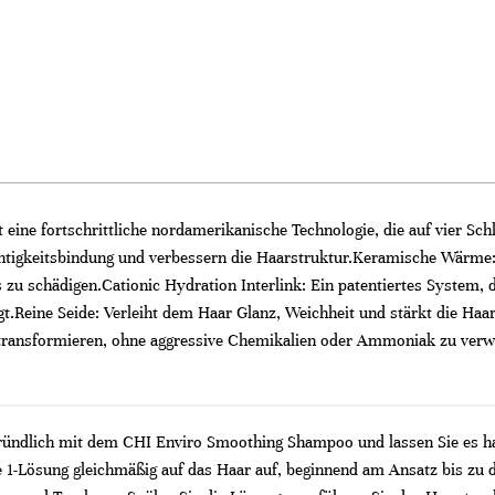
ine fortschrittliche nordamerikanische Technologie, die auf vier Schlü
htigkeitsbindung und verbessern die Haarstruktur. ​ Keramische Wärme:
 zu schädigen.​ Cationic Hydration Interlink: Ein patentiertes System, 
.​ Reine Seide: Verleiht dem Haar Glanz, Weichheit und stärkt die Haa
ransformieren, ohne aggressive Chemikalien oder Ammoniak zu verwen
gründlich mit dem CHI Enviro Smoothing Shampoo und lassen Sie es ha
1-Lösung gleichmäßig auf das Haar auf, beginnend am Ansatz bis zu de