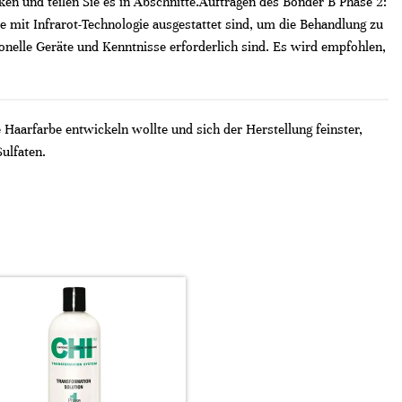
en und teilen Sie es in Abschnitte.​ Auftragen des Bonder B Phase 2:
ie mit Infrarot-Technologie ausgestattet sind, um die Behandlung zu
sionelle Geräte und Kenntnisse erforderlich sind. Es wird empfohlen,
aarfarbe entwickeln wollte und sich der Herstellung feinster,
ulfaten.