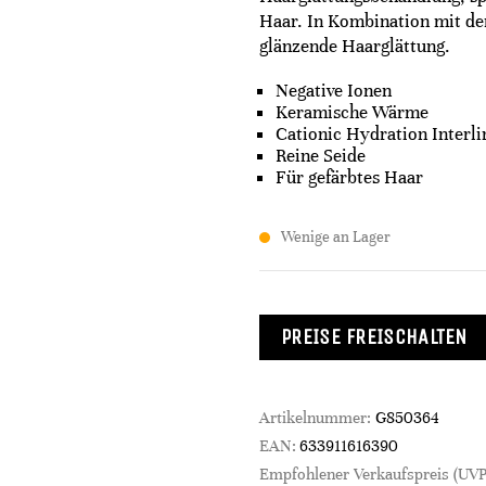
Haar. In Kombination mit der
glänzende Haarglättung.​
Negative Ionen
Keramische Wärme
Cationic Hydration Interli
Reine Seide
Für gefärbtes Haar
Wenige an Lager
PREISE FREISCHALTEN
Artikelnummer:
G850364
EAN:
633911616390
Empfohlener Verkaufspreis (UVP