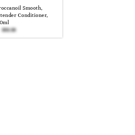
occanoil Smooth,
ttender Conditioner,
0ml