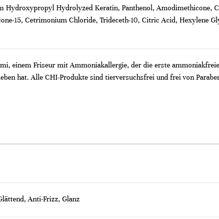
um Hydroxypropyl Hydrolyzed Keratin, Panthenol, Amodimethicone, 
cone-15, Cetrimonium Chloride, Trideceth-10, Citric Acid, Hexylene G
i, einem Friseur mit Ammoniakallergie, der die erste ammoniakfreie 
ieben hat. Alle CHI-Produkte sind tierversuchsfrei und frei von Parabe
lättend, Anti-Frizz, Glanz