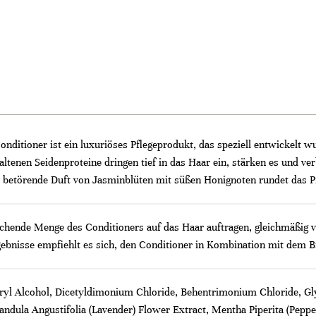
 Conditioner ist ein luxuriöses Pflegeprodukt, das speziell entwickelt
ltenen Seidenproteine dringen tief in das Haar ein, stärken es und verbe
 betörende Duft von Jasminblüten mit süßen Honignoten rundet das Pf
ende Menge des Conditioners auf das Haar auftragen, gleichmäßig ve
gebnisse empfiehlt es sich, den Conditioner in Kombination mit dem B
yl Alcohol, Dicetyldimonium Chloride, Behentrimonium Chloride, Glyce
ndula Angustifolia (Lavender) Flower Extract, Mentha Piperita (Peppe