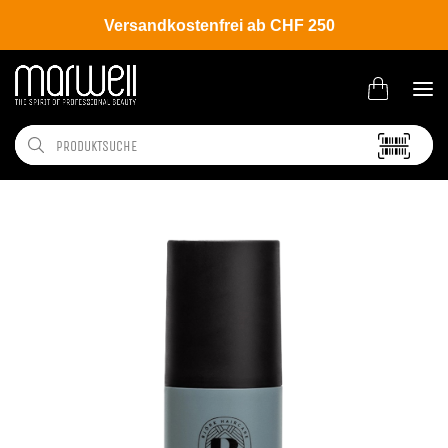
Versandkostenfrei ab CHF 250
Shop
Brands
Björk
Fukt