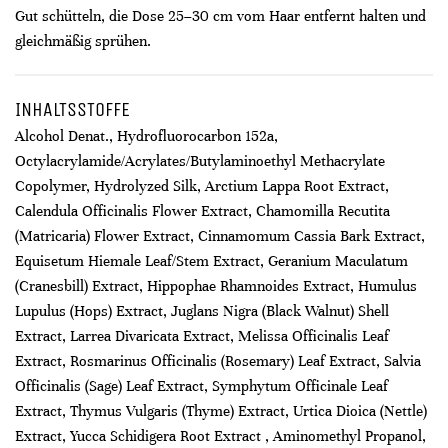
Gut schütteln, die Dose 25–30 cm vom Haar entfernt halten und
gleichmäßig sprühen.
INHALTSSTOFFE
Alcohol Denat., Hydrofluorocarbon 152a,
Octylacrylamide/Acrylates/Butylaminoethyl Methacrylate
Copolymer, Hydrolyzed Silk, Arctium Lappa Root Extract,
Calendula Officinalis Flower Extract, Chamomilla Recutita
(Matricaria) Flower Extract, Cinnamomum Cassia Bark Extract,
Equisetum Hiemale Leaf/Stem Extract, Geranium Maculatum
(Cranesbill) Extract, Hippophae Rhamnoides Extract, Humulus
Lupulus (Hops) Extract, Juglans Nigra (Black Walnut) Shell
Extract, Larrea Divaricata Extract, Melissa Officinalis Leaf
Extract, Rosmarinus Officinalis (Rosemary) Leaf Extract, Salvia
Officinalis (Sage) Leaf Extract, Symphytum Officinale Leaf
Extract, Thymus Vulgaris (Thyme) Extract, Urtica Dioica (Nettle)
Extract, Yucca Schidigera Root Extract , Aminomethyl Propanol,