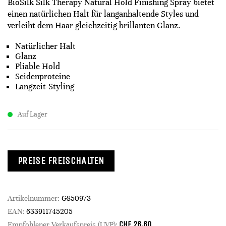
BioSilk Silk Therapy Natural Hold Finishing Spray bietet
einen natürlichen Halt für langanhaltende Styles und
verleiht dem Haar gleichzeitig brillanten Glanz.
Natürlicher Halt
Glanz
Pliable Hold
Seidenproteine
Langzeit-Styling
Auf Lager
PREISE FREISCHALTEN
Artikelnummer:
G850973
EAN:
633911745205
CHF
26.60
Empfohlener Verkaufspreis (UVP):