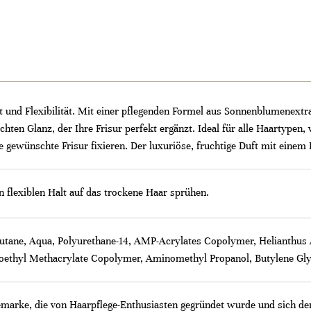
t und Flexibilität. Mit einer pflegenden Formel aus Sonnenblumenextra
eichten Glanz, der Ihre Frisur perfekt ergänzt. Ideal für alle Haartypen
e gewünschte Frisur fixieren. Der luxuriöse, fruchtige Duft mit ein
en flexiblen Halt auf das trockene Haar sprühen.
butane, Aqua, Polyurethane-14, AMP-Acrylates Copolymer, Helianthus 
oethyl Methacrylate Copolymer, Aminomethyl Propanol, Butylene Gly
emarke, die von Haarpflege-Enthusiasten gegründet wurde und sich der