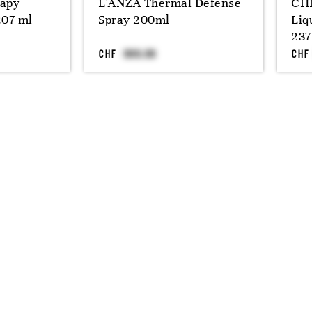
rapy
L'ANZA Thermal Defense
CHI
207 ml
Spray 200ml
Liq
237
CHF
CHF