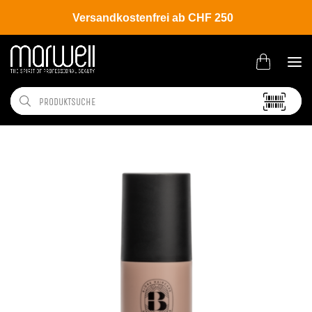
Versandkostenfrei ab CHF 250
Shop
Brands
Björk