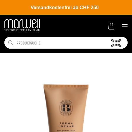
Versandkostenfrei ab CHF 250
Shop
Brands
Björk
Lockar