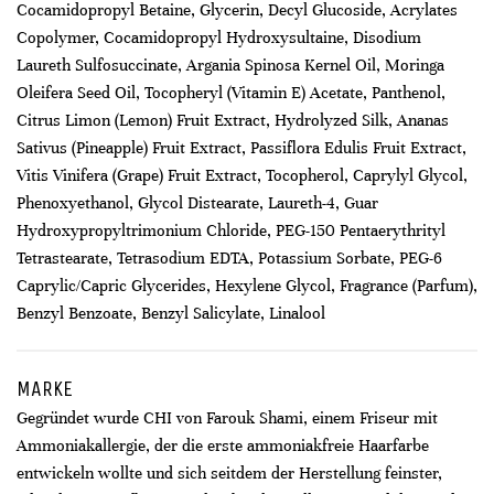
Cocamidopropyl Betaine, Glycerin, Decyl Glucoside, Acrylates
Copolymer, Cocamidopropyl Hydroxysultaine, Disodium
Laureth Sulfosuccinate, Argania Spinosa Kernel Oil, Moringa
Oleifera Seed Oil, Tocopheryl (Vitamin E) Acetate, Panthenol,
Citrus Limon (Lemon) Fruit Extract, Hydrolyzed Silk, Ananas
Sativus (Pineapple) Fruit Extract, Passiflora Edulis Fruit Extract,
Vitis Vinifera (Grape) Fruit Extract, Tocopherol, Caprylyl Glycol,
Phenoxyethanol, Glycol Distearate, Laureth-4, Guar
Hydroxypropyltrimonium Chloride, PEG-150 Pentaerythrityl
Tetrastearate, Tetrasodium EDTA, Potassium Sorbate, PEG-6
Caprylic/Capric Glycerides, Hexylene Glycol, Fragrance (Parfum),
Benzyl Benzoate, Benzyl Salicylate, Linalool
MARKE
Gegründet wurde CHI von Farouk Shami, einem Friseur mit
Ammoniakallergie, der die erste ammoniakfreie Haarfarbe
entwickeln wollte und sich seitdem der Herstellung feinster,