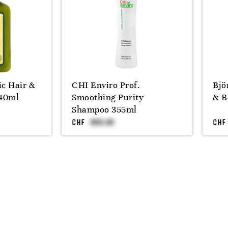
ic Hair &
CHI Enviro Prof.
Bjö
40ml
Smoothing Purity
& B
Shampoo 355ml
CHF
CHF