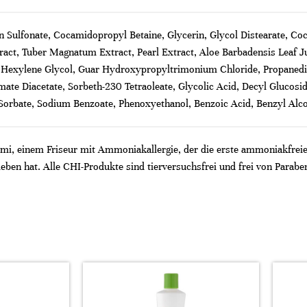
 Sulfonate, Cocamidopropyl Betaine, Glycerin, Glycol Distearate, C
ract, Tuber Magnatum Extract, Pearl Extract, Aloe Barbadensis Leaf J
 Hexylene Glycol, Guar Hydroxypropyltrimonium Chloride, Propanediol,
te Diacetate, Sorbeth-230 Tetraoleate, Glycolic Acid, Decyl Glucoside,
rbate, Sodium Benzoate, Phenoxyethanol, Benzoic Acid, Benzyl Alcoh
i, einem Friseur mit Ammoniakallergie, der die erste ammoniakfreie 
ieben hat. Alle CHI-Produkte sind tierversuchsfrei und frei von Parabe