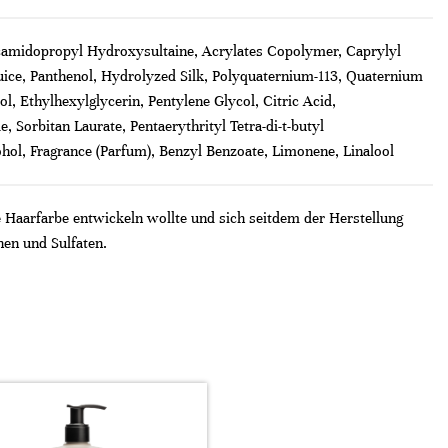
ocamidopropyl Hydroxysultaine, Acrylates Copolymer, Caprylyl
uice, Panthenol, Hydrolyzed Silk, Polyquaternium-113, Quaternium
 Ethylhexylglycerin, Pentylene Glycol, Citric Acid,
 Sorbitan Laurate, Pentaerythrityl Tetra-di-t-butyl
ol, Fragrance (Parfum), Benzyl Benzoate, Limonene, Linalool
Haarfarbe entwickeln wollte und sich seitdem der Herstellung
nen und Sulfaten.