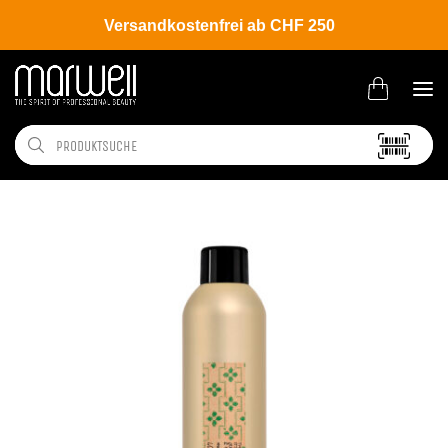
Versandkostenfrei ab CHF 250
Shop
Brands
Davines
More Inside