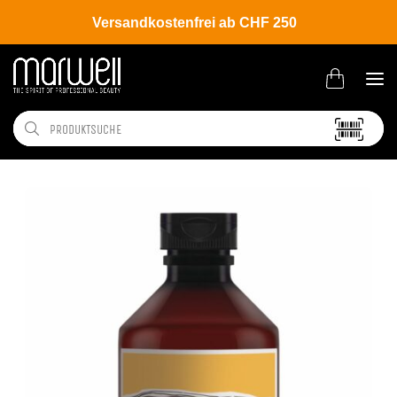
Versandkostenfrei ab CHF 250
Shop
Brands
Davines
Naturaltech
Nourishing