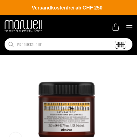
Versandkostenfrei ab CHF 250
Shop
Brands
Davines
Naturaltech
Nourishing