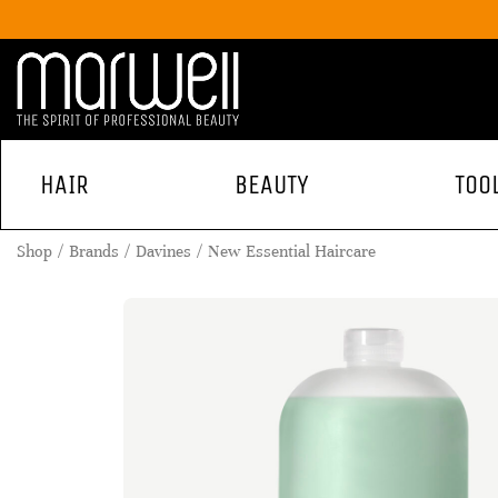
HAIR
BEAUTY
TOO
Shop
Brands
Davines
New Essential Haircare