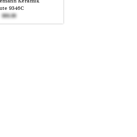
emann Keramik
ste 9346C