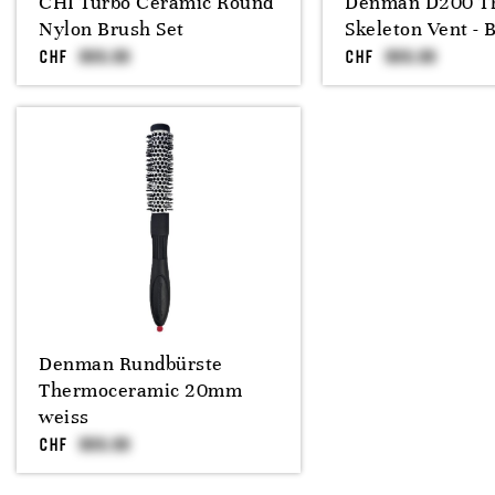
CHI Turbo Ceramic Round
Denman D200 T
Nylon Brush Set
Skeleton Vent - B
CHF
CHF
Denman Rundbürste
Thermoceramic 20mm
weiss
CHF