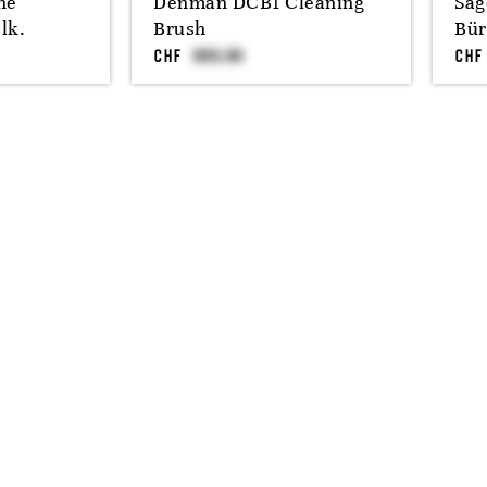
he
Denman DCB1 Cleaning
Säg
lk.
Brush
Bür
CHF
CHF