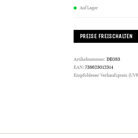
Auf Lager
PREISE FREISCHALTEN
Artikelnummer:
DE083
EAN:
738623012314
Empfohlener Verkaufspreis (UVP