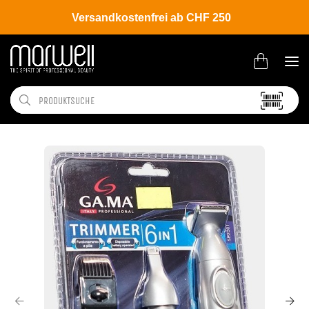
Versandkostenfrei ab CHF 250
Shop
Brands
GA.MA