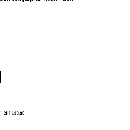
CHF
139.95
):