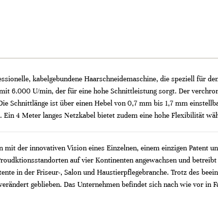
essionelle, kabelgebundene Haarschneidemaschine, die speziell für den
 6.000 U/min, der für eine hohe Schnittleistung sorgt. Der verchro
ie Schnittlänge ist über einen Hebel von 0,7 mm bis 1,7 mm einstell
 Ein 4 Meter langes Netzkabel bietet zudem eine hohe Flexibilität w
mit der innovativen Vision eines Einzelnen, einem einzigen Patent un
Proudktionsstandorten auf vier Kontinenten angewachsen und betreibt
ente in der Friseur-, Salon und Haustierpflegebranche. Trotz des bee
ändert geblieben. Das Unternehmen befindet sich nach wie vor in Fam