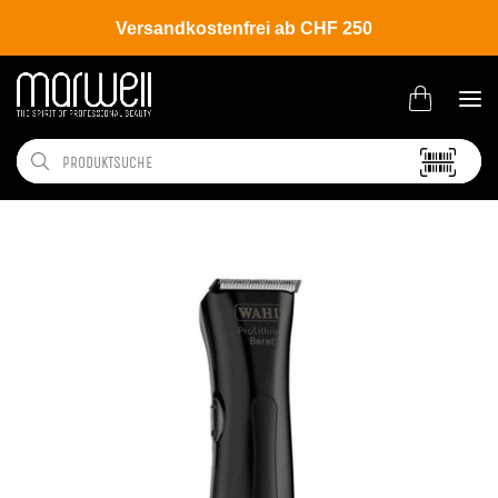
Versandkostenfrei ab CHF 250
Shop
Brands
Wahl