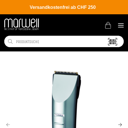
Versandkostenfrei ab CHF 250
Shop
Brands
Panasonic