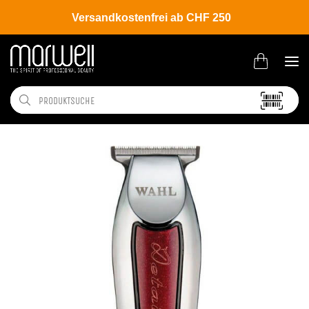
Versandkostenfrei ab CHF 250
Shop
Brands
Wahl