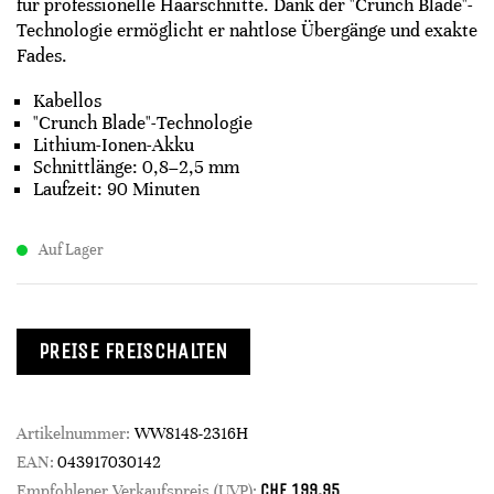
für professionelle Haarschnitte. Dank der "Crunch Blade"-
Technologie ermöglicht er nahtlose Übergänge und exakte
Fades.
Kabellos
"Crunch Blade"-Technologie
Lithium-Ionen-Akku
Schnittlänge: 0,8–2,5 mm
Laufzeit: 90 Minuten
Auf Lager
PREISE FREISCHALTEN
Artikelnummer:
WW8148-2316H
EAN:
043917030142
CHF
199.95
Empfohlener Verkaufspreis (UVP):