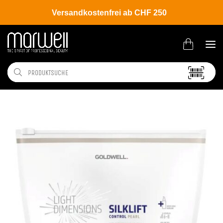
Versandkostenfrei ab CHF 250
Shop
Brands
Goldwell