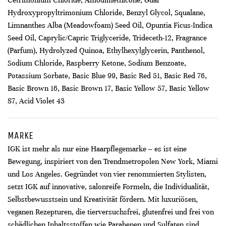
Cetrimonium Chloride, Amodimethicone, Guar
Hydroxypropyltrimonium Chloride, Benzyl Glycol, Squalane,
Limnanthes Alba (Meadowfoam) Seed Oil, Opuntia Ficus-Indica
Seed Oil, Caprylic/Capric Triglyceride, Trideceth-12, Fragrance
(Parfum), Hydrolyzed Quinoa, Ethylhexylglycerin, Panthenol,
Sodium Chloride, Raspberry Ketone, Sodium Benzoate,
Potassium Sorbate, Basic Blue 99, Basic Red 51, Basic Red 76,
Basic Brown 16, Basic Brown 17, Basic Yellow 57, Basic Yellow
87, Acid Violet 43
MARKE
IGK ist mehr als nur eine Haarpflegemarke – es ist eine
Bewegung, inspiriert von den Trendmetropolen New York, Miami
und Los Angeles. Gegründet von vier renommierten Stylisten,
setzt IGK auf innovative, salonreife Formeln, die Individualität,
Selbstbewusstsein und Kreativität fördern. Mit luxuriösen,
veganen Rezepturen, die tierversuchsfrei, glutenfrei und frei von
schädlichen Inhaltsstoffen wie Parabenen und Sulfaten sind,