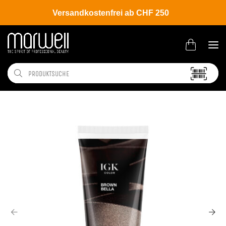
Versandkostenfrei ab CHF 250
Shop
Brands
IGK