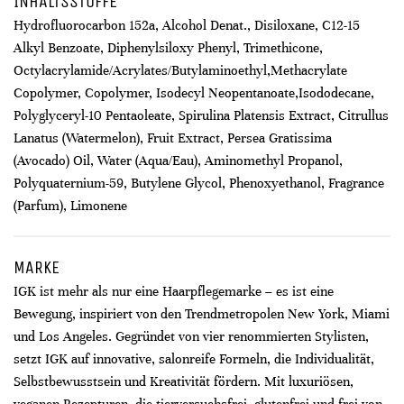
INHALTSSTOFFE
Hydrofluorocarbon 152a, Alcohol Denat., Disiloxane, C12-15
Alkyl Benzoate, Diphenylsiloxy Phenyl, Trimethicone,
Octylacrylamide/Acrylates/Butylaminoethyl,Methacrylate
Copolymer, Copolymer, Isodecyl Neopentanoate,Isododecane,
Polyglyceryl-10 Pentaoleate, Spirulina Platensis Extract, Citrullus
Lanatus (Watermelon), Fruit Extract, Persea Gratissima
(Avocado) Oil, Water (Aqua/Eau), Aminomethyl Propanol,
Polyquaternium-59, Butylene Glycol, Phenoxyethanol, Fragrance
(Parfum), Limonene
MARKE
IGK ist mehr als nur eine Haarpflegemarke – es ist eine
Bewegung, inspiriert von den Trendmetropolen New York, Miami
und Los Angeles. Gegründet von vier renommierten Stylisten,
setzt IGK auf innovative, salonreife Formeln, die Individualität,
Selbstbewusstsein und Kreativität fördern. Mit luxuriösen,