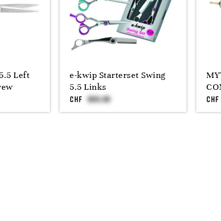
.5 Left
e-kwip Starterset Swing
MYT
crew
5.5 Links
CO
CHF
CHF