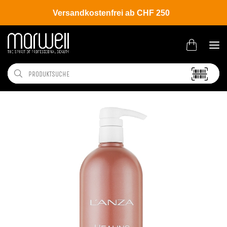
Versandkostenfrei ab CHF 250
Shop
Brands
L'ANZA
Curls