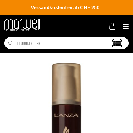
Versandkostenfrei ab CHF 250
Shop
Brands
L'ANZA
Keratin Healing Oil