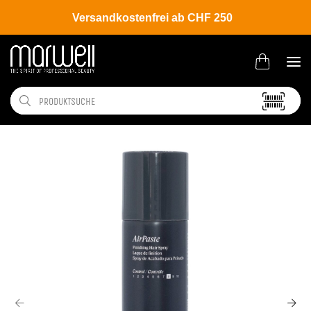
Versandkostenfrei ab CHF 250
Shop
Brands
L'ANZA