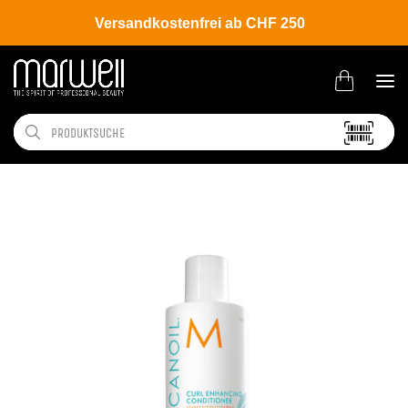
Versandkostenfrei ab CHF 250
Shop
Brands
Moroccanoil
Curl