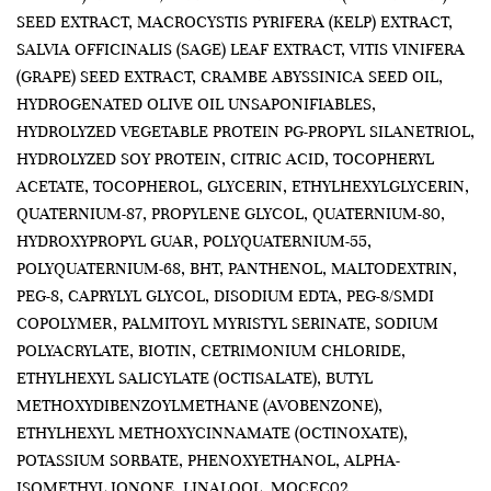
SEED EXTRACT, MACROCYSTIS PYRIFERA (KELP) EXTRACT,
SALVIA OFFICINALIS (SAGE) LEAF EXTRACT, VITIS VINIFERA
(GRAPE) SEED EXTRACT, CRAMBE ABYSSINICA SEED OIL,
HYDROGENATED OLIVE OIL UNSAPONIFIABLES,
HYDROLYZED VEGETABLE PROTEIN PG-PROPYL SILANETRIOL,
HYDROLYZED SOY PROTEIN, CITRIC ACID, TOCOPHERYL
ACETATE, TOCOPHEROL, GLYCERIN, ETHYLHEXYLGLYCERIN,
QUATERNIUM-87, PROPYLENE GLYCOL, QUATERNIUM-80,
HYDROXYPROPYL GUAR, POLYQUATERNIUM-55,
POLYQUATERNIUM-68, BHT, PANTHENOL, MALTODEXTRIN,
PEG-8, CAPRYLYL GLYCOL, DISODIUM EDTA, PEG-8/SMDI
COPOLYMER, PALMITOYL MYRISTYL SERINATE, SODIUM
POLYACRYLATE, BIOTIN, CETRIMONIUM CHLORIDE,
ETHYLHEXYL SALICYLATE (OCTISALATE), BUTYL
METHOXYDIBENZOYLMETHANE (AVOBENZONE),
ETHYLHEXYL METHOXYCINNAMATE (OCTINOXATE),
POTASSIUM SORBATE, PHENOXYETHANOL, ALPHA-
ISOMETHYL IONONE, LINALOOL. MOCEC02