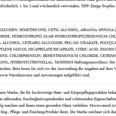
forderlich. 1- bis 2-mal wöchentlich verwenden. TIPP: Einige Tropf
GLYCERIN, DIMETHICONE, CETYL ALCOHOL, ARGANIA SPINOSA 
IDE, HYDROXYPROPYL GUAR HYDROXYPROPYLTRIMONIUM CHLOR
ALCOHOL, CETEARYL GLUCOSIDE, PEG-100 STEARATE, POLYQUATE
YLENE GLYCOL DICAPRYLATE/DICAPRATE, CITRIC ACID, DISODI
NE, CHLORPHENESIN, BEHENTRIMONIUM CHLORIDE, CETRIMONI
, HYDROXYCITRONELLAL. MOIHM03 Haftungsausschluss: Die Inhalt
eichen. Bitte lesen Sie sich vor der Anwendung die Angaben auf dem Ve
 sowie Warnhinweise und Anweisungen aufgeführt sind.
nnte Marke, die für hochwertige Haar- und Körperpflegeprodukte bekan
 nährenden, feuchtigkeitsspendenden und schützenden Eigenschaften 
ig machen und ihnen einen gesunden Glanz verleihen. Moroccanoil ist
Styling-, Pflege- und Finishing-Produkt dient. Die Marke zeichnet sich