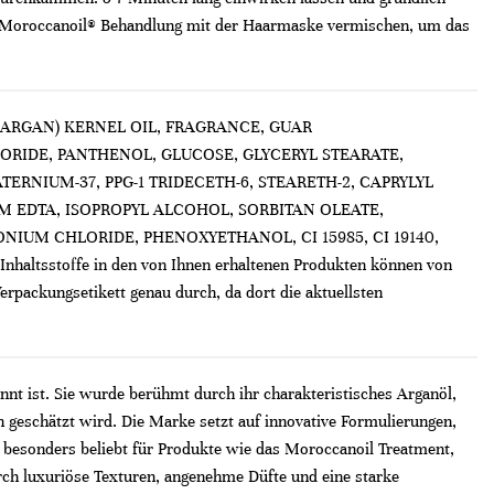
en Moroccanoil® Behandlung mit der Haarmaske vermischen, um das
(ARGAN) KERNEL OIL, FRAGRANCE, GUAR
IDE, PANTHENOL, GLUCOSE, GLYCERYL STEARATE,
RNIUM-37, PPG-1 TRIDECETH-6, STEARETH-2, CAPRYLYL
UM EDTA, ISOPROPYL ALCOHOL, SORBITAN OLEATE,
UM CHLORIDE, PHENOXYETHANOL, CI 15985, CI 19140,
sstoffe in den von Ihnen erhaltenen Produkten können von
rpackungsetikett genau durch, da dort die aktuellsten
nt ist. Sie wurde berühmt durch ihr charakteristisches Arganöl,
geschätzt wird. Die Marke setzt auf innovative Formulierungen,
 besonders beliebt für Produkte wie das Moroccanoil Treatment,
 durch luxuriöse Texturen, angenehme Düfte und eine starke