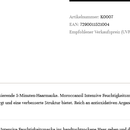
Artikelnummer:
K0007
EAN:
7290011521004
Empfohlener Verkaufspreis (UVP
lisierende 5-Minuten-Haarmaske. Moroccanoil Intensive Feuchtigkeitsm
t und eine verbesserte Struktur bietet. Reich an antioxidativen Arganö
Intensive Feuchtigkeitsmaske ins handtuchtrockene Haar geben und 