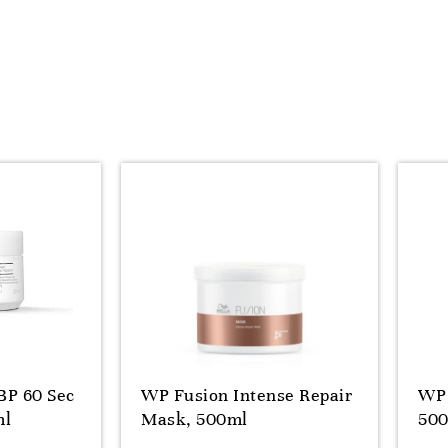
BP 60 Sec
WP Fusion Intense Repair
WP 
ml
Mask, 500ml
50