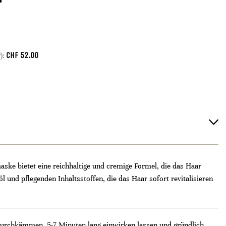
CHF
52.00
):
aske bietet eine reichhaltige und cremige Formel, die das Haar
l und pflegenden Inhaltsstoffen, die das Haar sofort revitalisieren
durchkämmen. 5-7 Minuten lang einwirken lassen und gründlich