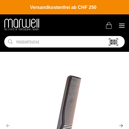
Versandkostenfrei ab CHF 250
Shop
Brands
Moroccanoil