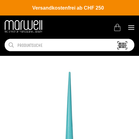
Versandkostenfrei ab CHF 250
Shop
Brands
Moroccanoil