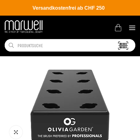
Versandkostenfrei ab CHF 250
Shop
Brands
Olivia Garden