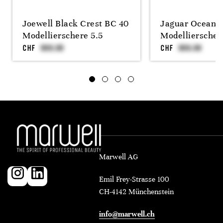
Joewell Black Crest BC 40
Jaguar Ocean 3
Modellierschere 5.5
Modellierscher
CHF
CHF
Marwell AG
Emil Frey-Strasse 100
CH-4142 Münchenstein
info@marwell.ch