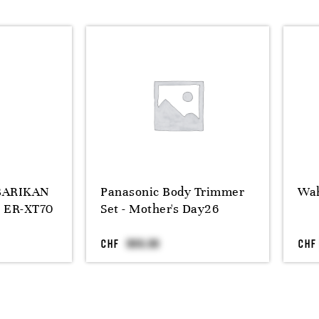
 BARIKAN
Panasonic Body Trimmer
Wah
r ER-XT70
Set - Mother's Day26
CHF
CHF