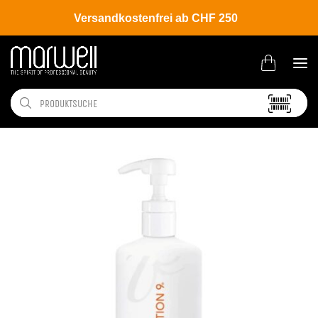
Versandkostenfrei ab CHF 250
Shop
Brands
Wella