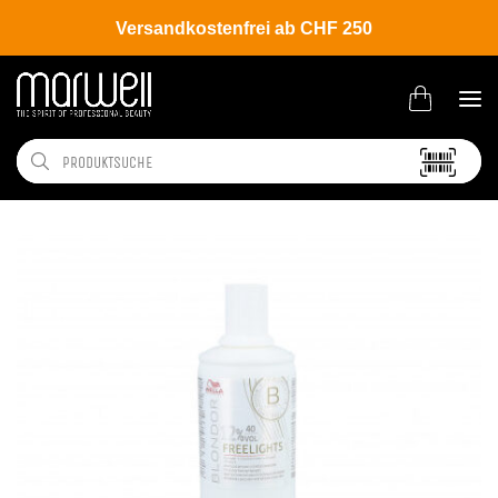
Versandkostenfrei ab CHF 250
Shop
Brands
Wella