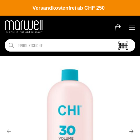
Versandkostenfrei ab CHF 250
Shop
Hair
Coloration
Oxydanten