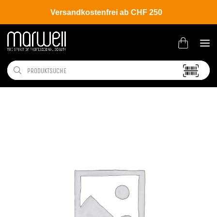
Versandkostenfrei ab CHF 250
Shop
Hair
Coloration
Permanente Haarfarbe