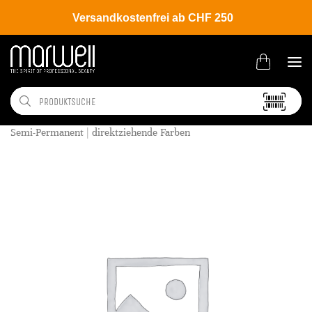
Versandkostenfrei ab CHF 250
Shop
Hair
Coloration
Semi-Permanent | direktziehende Farben